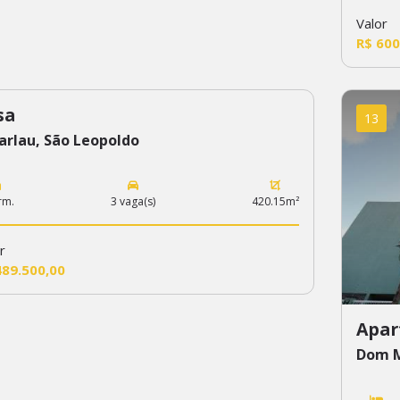
Valor
R$ 600
sa
3
13
arlau, São Leopoldo
rm.
3 vaga(s)
420.15m²
r
489.500,00
Apar
Dom M