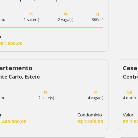
rm.
1 suite(s)
2 vaga(s)
360m²
r
901.000,00
artamento
Casa
3
96
te Carlo, Esteio
Centr
rm.
2 suite(s)
4 vaga(s)
4 dorm.
r
Condomínio
Valor
1.460.000,00
R$ 2.000,00
R$ 1.0