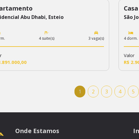
artamento
Casa
2
110
idencial Abu Dhabi, Esteio
São J
rm.
4 suite(s)
3 vaga(s)
4 dorm.
r
Valor
3.891.000,00
R$ 2.9
1
2
3
4
5
Onde Estamos
I