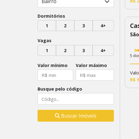
R$ 
Bairro
Dormitórios
Ca
1
2
3
4+
59
São
Vagas
1
2
3
4+
5 do
Valor mínimo
Valor máximo
Valo
R$ 
Busque pelo código
Buscar Imóveis