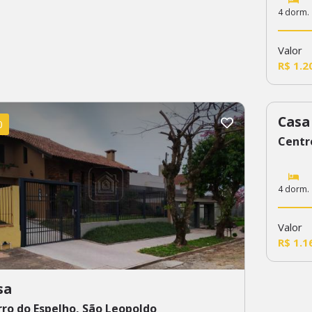
4 dorm.
Valor
R$ 1.2
Casa
0
59
Centr
4 dorm.
Valor
R$ 1.1
sa
ro do Espelho, São Leopoldo