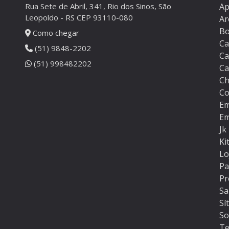
Rua Sete de Abril, 341, Rio dos Sinos, São
Ap
Leopoldo - RS CEP 93110-080
Ar
B
Como chegar
Ca
(51) 9848-2202
Ca
(51) 998482202
Ca
Ch
Co
Em
Em
Jk
Ki
Lo
Pa
Pr
Sa
Sí
So
Te