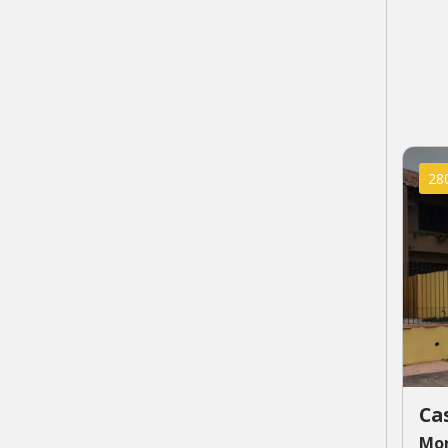
28
Ca
Mor