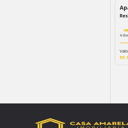
Ap
35
Res
4 do
Valo
R$ 