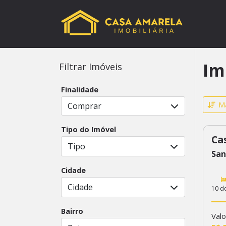
Im
Filtrar Imóveis
Finalidade
Ma
Comprar
Tipo do Imóvel
Ca
50
Tipo
San
Cidade
Cidade
10 d
Bairro
Valo