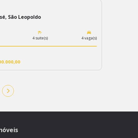
osé, São Leopoldo
4 suite(s)
4 vaga(s)
00.000,00
móveis