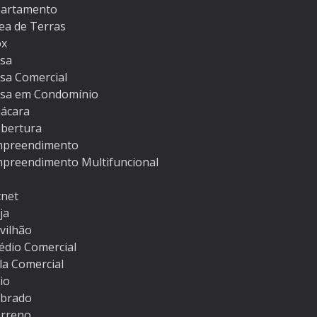
artamento
ea de Terras
ox
sa
sa Comercial
sa em Condomínio
ácara
bertura
preendimento
preendimento Multifuncional
tnet
ja
vilhão
édio Comercial
la Comercial
tio
brado
rreno