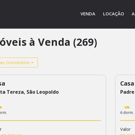
VENDA
LOCAÇÃO
A
óveis à Venda (269)
is Dormitórios
sa
Casa
4
424
ta Tereza, São Leopoldo
Padre
orm.
6 dorm.
r
Valor