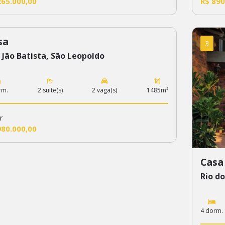
265.000,00
R$ 890
sa
8
3
 Jão Batista, São Leopoldo
rm.
2 suite(s)
2 vaga(s)
1485m²
r
980.000,00
Casa
Rio do
4 dorm.