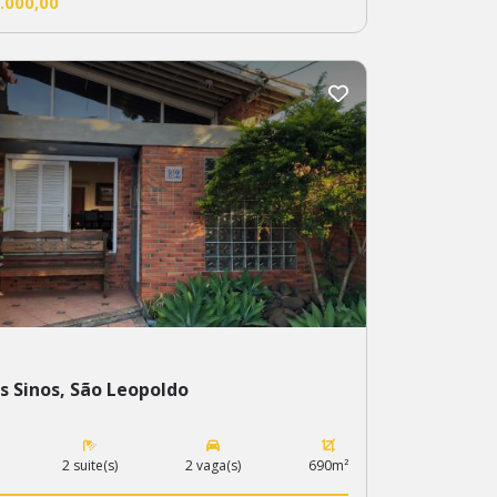
.000,00
s Sinos, São Leopoldo
2 suite(s)
2 vaga(s)
690m²