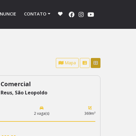
NUNCIE
CONTATO
Mapa
 Comercial
 Reus, São Leopoldo
2 vaga(s)
369m²