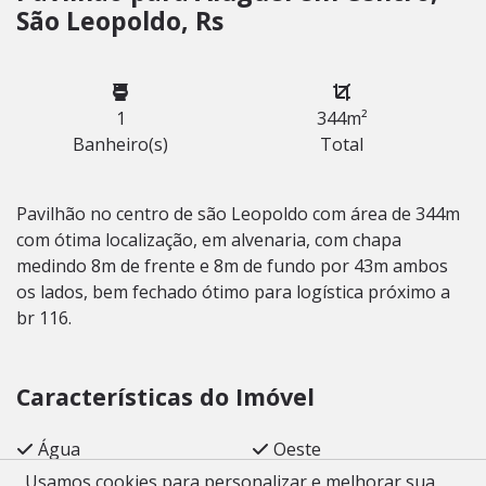
São Leopoldo, Rs
1
344m²
Banheiro(s)
Total
Pavilhão no centro de são Leopoldo com área de 344m
com ótima localização, em alvenaria, com chapa
medindo 8m de frente e 8m de fundo por 43m ambos
os lados, bem fechado ótimo para logística próximo a
br 116.
Características do Imóvel
Água
Oeste
Banheiro Auxiliar
Usamos cookies para personalizar e melhorar sua