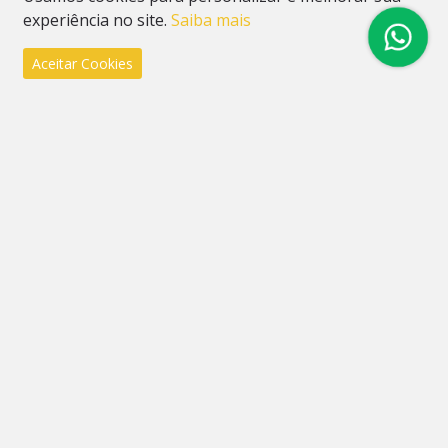
experiência no site.
Saiba mais
Aceitar Cookies
Casa Amarela
Casa Amarela Realizando Sonhos
Onde Estamos
Rua Sete de Abril, 341, Rio dos Sinos, São Leopoldo - RS
CEP 93110-080
Como chegar
(51) 9848-2202