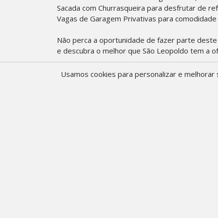
Sacada com Churrasqueira para desfrutar de refe
Vagas de Garagem Privativas para comodidade
Não perca a oportunidade de fazer parte deste 
e descubra o melhor que São Leopoldo tem a o
Entre em contato conosco para mais informaçõ
Usamos cookies para personalizar e melhorar s
Características do Imó
Água
Pátio
Água Quente
Piscina
Banheiro Social
Portão el
Câmeras de Monitoramento
Portaria V
Lavabo
Quintal A
Características do Co