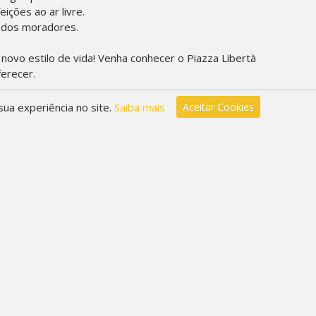
ições ao ar livre.
 dos moradores.
novo estilo de vida! Venha conhecer o Piazza Libertà
ferecer.
es e reserve sua unidade hoje mesmo!
ua experiência no site.
Saiba mais
Aceitar Cookies
vel
Sala Estar
Sala Jantar
etrônico
Suíte
irtual
Terraço
rborizado
ndomínio