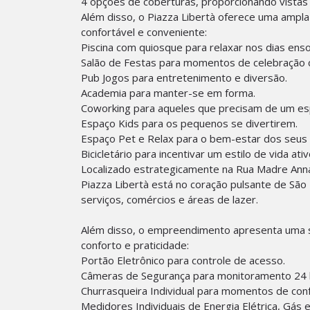
4 opções de coberturas, proporcionando vistas
Além disso, o Piazza Libertà oferece uma ampl
confortável e conveniente:
Piscina com quiosque para relaxar nos dias enso
Salão de Festas para momentos de celebração c
Pub Jogos para entretenimento e diversão.
Academia para manter-se em forma.
Coworking para aqueles que precisam de um esp
Espaço Kids para os pequenos se divertirem.
Espaço Pet e Relax para o bem-estar dos seus 
Bicicletário para incentivar um estilo de vida ati
Localizado estrategicamente na Rua Madre Anna
Piazza Libertà está no coração pulsante de São
serviços, comércios e áreas de lazer.
Além disso, o empreendimento apresenta uma sé
conforto e praticidade:
Portão Eletrônico para controle de acesso.
Câmeras de Segurança para monitoramento 24 
Churrasqueira Individual para momentos de conf
Medidores Individuais de Energia Elétrica, Gás