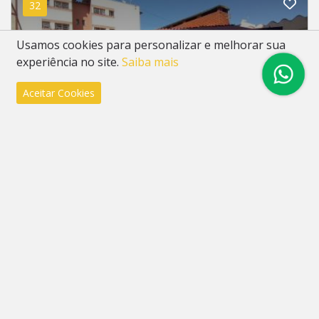
32
Usamos cookies para personalizar e melhorar sua
experiência no site.
Saiba mais
Aceitar Cookies
Apartamento
São Miguel, São Leopoldo
3 dorm.
1 vaga(s)
65m²
Valor
R$ 195.000,00