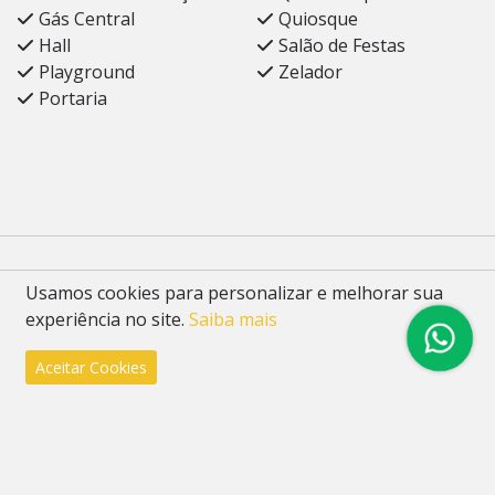
Gás Central
Quiosque
Hall
Salão de Festas
Playground
Zelador
Portaria
Usamos cookies para personalizar e melhorar sua
Imóveis semelhantes em São
experiência no site.
Saiba mais
Leopoldo
Aceitar Cookies
Apartamento
51
Residencial Tênis Clube, São Leopoldo