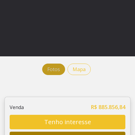
Fotos
Mapa
R$ 885.856,84
Venda
Tenho interesse