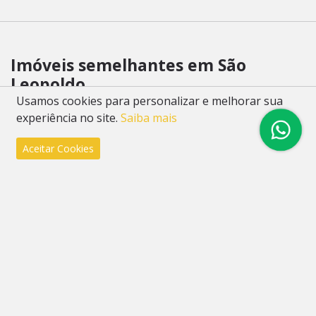
Imóveis semelhantes em São
Leopoldo
Usamos cookies para personalizar e melhorar sua
experiência no site.
Saiba mais
Apartamento
51
Aceitar Cookies
Residencial Tênis Clube, São Leopoldo
3 dorm.
3 suite(s)
114m²
Valor
R$ 1.032.639,00