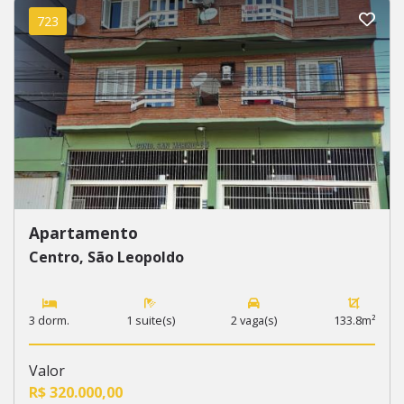
723
Apartamento
Centro, São Leopoldo
3 dorm.
1 suite(s)
2 vaga(s)
133.8m²
Valor
R$ 320.000,00