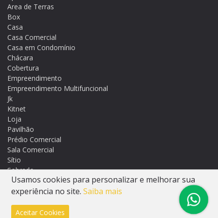
Area de Terras
Box
Casa
Casa Comercial
Casa em Condomínio
Chácara
Cobertura
Empreendimento
Empreendimento Multifuncional
Jk
Kitnet
Loja
Pavilhão
Prédio Comercial
Sala Comercial
Sítio
Sobrado
Usamos cookies para personalizar e melhorar sua
Terreno
Terreno em Condomínio
experiência no site.
Saiba mais
Aceitar Cookies