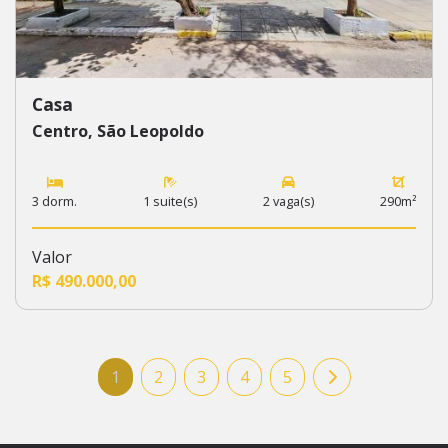
Casa
Centro, São Leopoldo
3 dorm.
1 suite(s)
2 vaga(s)
290m²
Valor
R$ 490.000,00
1
2
3
4
5