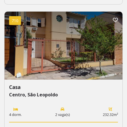
710
Casa
Centro, São Leopoldo
4 dorm.
2 vaga(s)
232.32m²