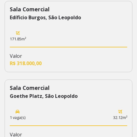
Sala Comercial
265
Edíficio Burgos, São Leopoldo
171.85m²
Valor
R$ 318.000,00
Sala Comercial
208
Goethe Platz, São Leopoldo
1 vaga(s)
32.12m²
Valor