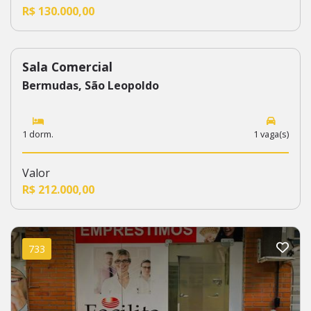
R$ 130.000,00
Sala Comercial
162
Bermudas, São Leopoldo
1 dorm.
1 vaga(s)
Valor
R$ 212.000,00
733