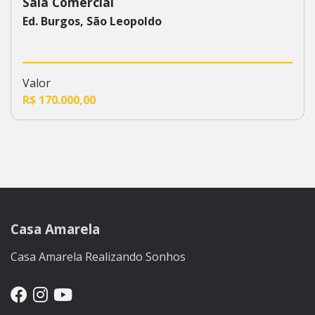
Sala Comercial
638
Ed. Burgos, São Leopoldo
Valor
R$ 170.000,00
Casa Amarela
Casa Amarela Realizando Sonhos