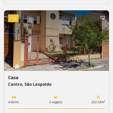
710
Casa
Centro, São Leopoldo
4 dorm.
2 vaga(s)
232.32m²