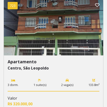
723
Apartamento
Centro, São Leopoldo
3 dorm.
1 suite(s)
2 vaga(s)
133.8m²
Valor
R$ 320.000,00