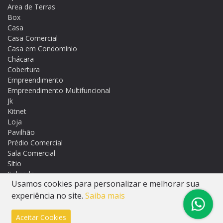
Area de Terras
Box
Casa
Casa Comercial
Casa em Condomínio
Chácara
Cobertura
Empreendimento
Empreendimento Multifuncional
Jk
Kitnet
Loja
Pavilhão
Prédio Comercial
Sala Comercial
Sítio
Sobrado
Usamos cookies para personalizar e melhorar sua
Terreno
Terreno em Condomínio
experiência no site.
Saiba mais
Aceitar Cookies