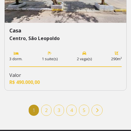
Casa
Centro, São Leopoldo
3 dorm.
1 suite(s)
2 vaga(s)
290m²
Valor
R$ 490.000,00
1
2
3
4
5