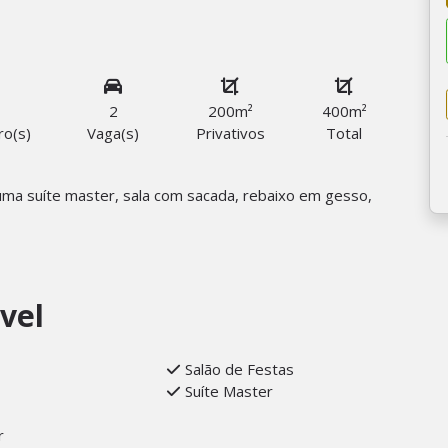
2
200m²
400m²
ro(s)
Vaga(s)
Privativos
Total
uma suíte master, sala com sacada, rebaixo em gesso,
vel
Salão de Festas
Suíte Master
r