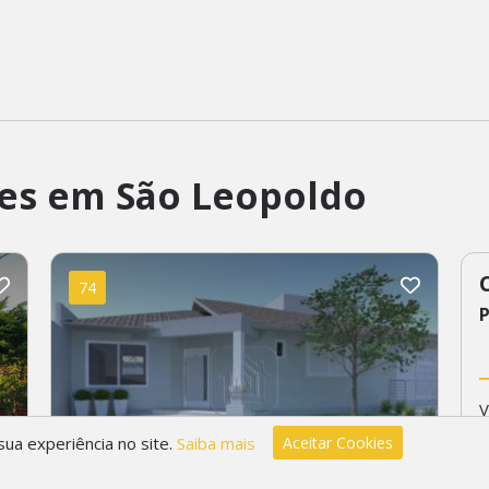
es em São Leopoldo
74
P
V
R
ua experiência no site.
Saiba mais
Aceitar Cookies