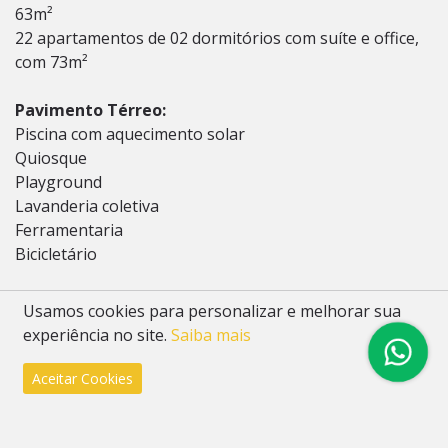
63m²
22 apartamentos de 02 dormitórios com suíte e office,
com 73m²
Pavimento Térreo:
Piscina com aquecimento solar
Quiosque
Playground
Lavanderia coletiva
Ferramentaria
Bicicletário
Rooftop:
Usamos cookies para personalizar e melhorar sua
Salão de festas/coworking
experiência no site.
Saiba mais
Academia
Espaço Kids
Aceitar Cookies
Aproveite essa oportunidade única de viver com
conforto e qualidade no Residencial Algarve.