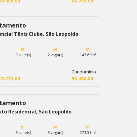
50.000,00
R$ 700,00
tamento
ncial Tênis Clube, São Leopoldo
3 suite(s)
2 vaga(s)
143.69m²
Condomínio
18.774,00
R$ 450,00
tamento
uto Residencial, São Leopoldo
3 suite(s)
3 vaga(s)
273.51m²