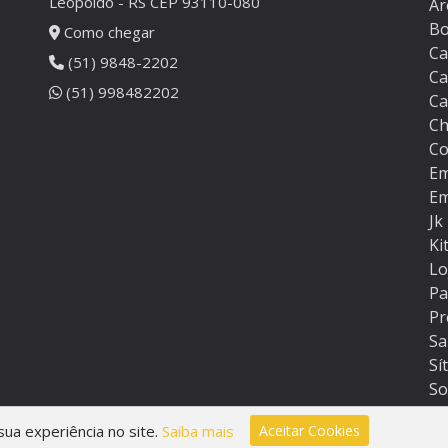
Leopoldo - RS CEP 93110-080
Ar
B
Como chegar
Ca
(51) 9848-2202
Ca
(51) 998482202
Ca
Ch
Co
Em
Em
Jk
Ki
Lo
Pa
Pr
Sa
Sí
So
Te
ua experiência no site.
Saiba mais
Aceitar Cookies
Te