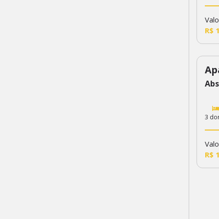
Valo
R$ 
Ap
23
Abs
3 do
Valo
R$ 