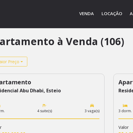
VENDA
LOCAÇÃO
A
artamento à Venda (106)
ior Preço
artamento
Apar
2
684
idencial Abu Dhabi, Esteio
Reside
rm.
4 suite(s)
3 vaga(s)
3 dorm.
r
Valor