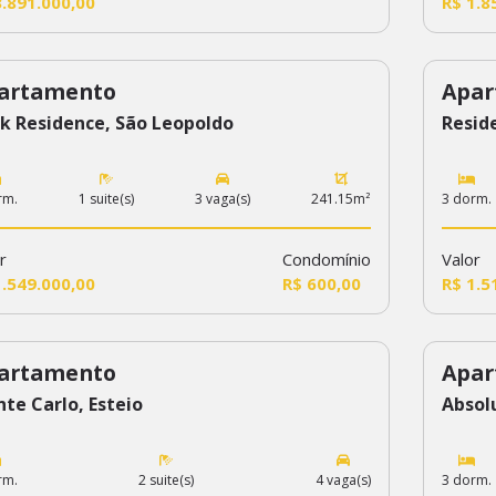
3.891.000,00
R$ 1.8
artamento
Apar
6
52
k Residence, São Leopoldo
Reside
rm.
1 suite(s)
3 vaga(s)
241.15m²
3 dorm.
r
Condomínio
Valor
1.549.000,00
R$ 600,00
R$ 1.5
artamento
Apar
3
234
te Carlo, Esteio
Absol
rm.
2 suite(s)
4 vaga(s)
3 dorm.