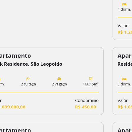
4 dorm.
Valor
R$ 1.2
artamento
Apar
7
507
k Residence, São Leopoldo
Reside
rm.
2 suite(s)
2 vaga(s)
166.15m²
3 dorm.
r
Condomínio
Valor
1.099.000,00
R$ 450,00
R$ 1.0
artamento
Apar
675