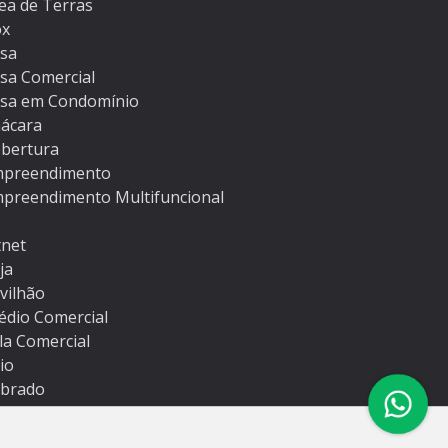
ea de Terras
ox
sa
sa Comercial
sa em Condomínio
ácara
bertura
preendimento
preendimento Multifuncional
tnet
ja
vilhão
édio Comercial
la Comercial
tio
brado
rreno
rreno em Condomínio