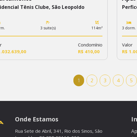
idencial Tênis Clube, São Leopoldo
Perfic
rm.
3 suite(s)
114m²
3 dorm.
r
Condomínio
Valor
1.032.639,00
R$ 410,00
R$ 1.0
1
2
3
4
5
Onde Estamos
I
Rua Sete de Abril, 341, Rio dos Sinos, São
Ap