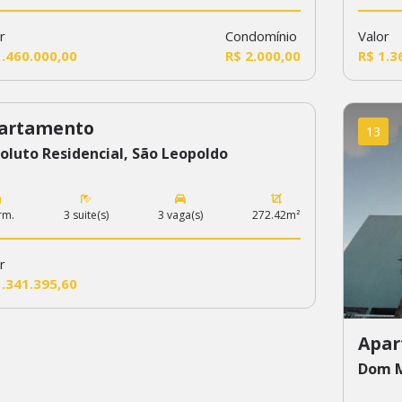
r
Condomínio
Valor
1.460.000,00
R$ 2.000,00
R$ 1.3
artamento
5
13
oluto Residencial, São Leopoldo
rm.
3 suite(s)
3 vaga(s)
272.42m²
r
1.341.395,60
Apar
Dom M