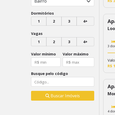
R$ 
Bairro
Dormitórios
Ap
1
2
3
4+
32
Loo
Vagas
1
2
3
4+
3 do
Valor mínimo
Valor máximo
Valo
R$ 
Busque pelo código
Ap
33
Mon
Buscar Imóveis
4 do