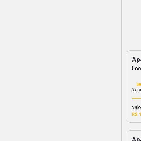
Ap
32
Loo
3 do
Valo
R$ 
Ap
51