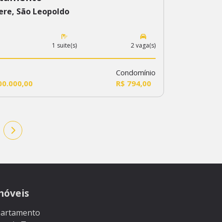
ere, São Leopoldo
1 suite(s)
2 vaga(s)
Condomínio
00.000,00
R$ 794,00
móveis
artamento