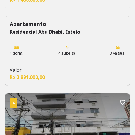
Apartamento
352
Residencial Abu Dhabi, Esteio
4 dorm.
4 suite(s)
3 vaga(s)
Valor
R$ 3.891.000,00
4