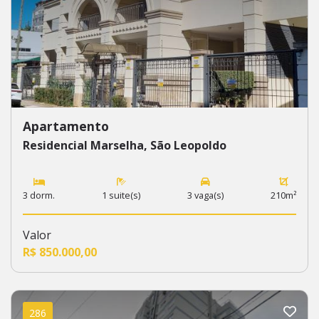
Apartamento
Residencial Marselha, São Leopoldo
3 dorm.
1 suite(s)
3 vaga(s)
210m²
Valor
R$ 850.000,00
286