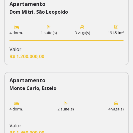
Apartamento
Dom Mitri, São Leopoldo
4 dorm.
1 suite(s)
3 vaga(s)
191.51m²
Valor
R$ 1.200.000,00
Apartamento
333
Monte Carlo, Esteio
4 dorm.
2 suite(s)
4 vaga(s)
Valor
R$ 1.460.000,00