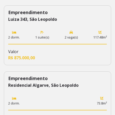
Empreendimento
569
Luiza 343, São Leopoldo
2 dorm.
1 suite(s)
2 vaga(s)
117.48m²
Valor
R$ 875.000,00
Empreendimento
553
Residencial Algarve, São Leopoldo
2 dorm.
73.8m²